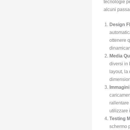
tecnologie per
alcuni passa
Design Fl
automatic
ottenere q
dinamicam
Media Qu
diversi in
layout, la
dimensioni
Immagini 
caricamen
rallentare
utilizzare
Testing M
schermo pe