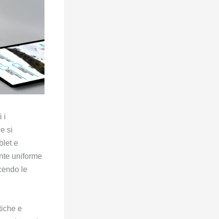
 i
 e si
blet e
nte uniforme
acendo le
tiche e