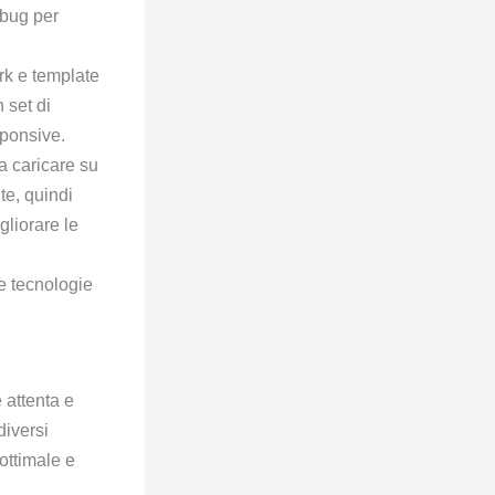
ebug per
rk e template
 set di
sponsive.
da caricare su
nte, quindi
gliorare le
ve tecnologie
 attenta e
diversi
ottimale e