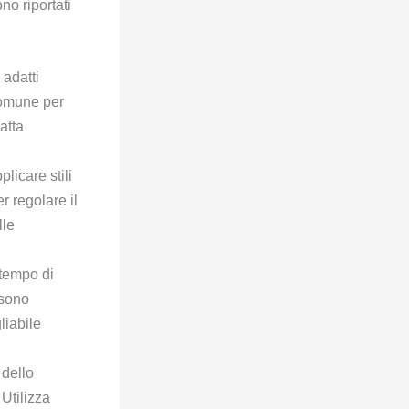
ono riportati
 adatti
comune per
datta
icare stili
r regolare il
lle
 tempo di
ssono
liabile
 dello
 Utilizza