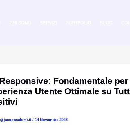
E
CHI SONO
SERVIZI
PORTFOLIO
BLOG
CON
o Responsive: Fondamentale per
erienza Utente Ottimale su Tutti
itivi
o@jacoposalemi.it
/
14 Novembre 2023