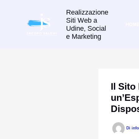
Vai
Realizzazione
al
Siti Web a
contenuto
HOM
Udine, Social
e Marketing
Il Sit
un’Esp
Dispos
Di
inf