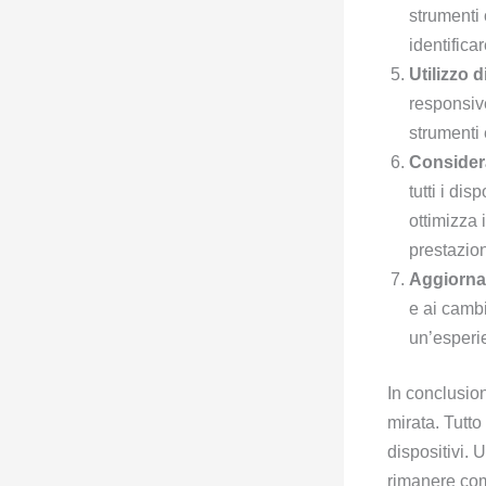
strumenti 
identifica
Utilizzo
responsive
strumenti 
Considera
tutti i di
ottimizza 
prestazion
Aggiorna
e ai cambi
un’esperi
In conclusion
mirata. Tutto
dispositivi. 
rimanere com