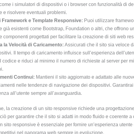
come i simulatori di dispositivi o i browser con funzionalità di d
re e risolvere eventuali problemi.
 di Framework e Template Responsive:
Puoi utilizzare framewo
 già esistenti come Bootstrap, Foundation o altri, che offrono un
e componenti progettati per facilitare la creazione di siti web re
 la Velocità di Caricamento:
Assicurati che il sito sia veloce 
spositivi. Il tempo di caricamento influisce sull’esperienza dell’ute
il codice e riduci al minimo il numero di richieste al server per mi
i.
menti Continui:
Mantieni il sito aggiornato e adattato alle nuo
amenti nelle tendenze di navigazione dei dispositivi. Garantirai
enza all’utente sempre all’avanguardia.
e, la creazione di un sito responsive richiede una progettazione
 ciò per garantire che il sito si adatti in modo fluido e coerente a 
Un sito responsive è essenziale per fornire un’esperienza utente 
petitivi nel panorama web sempre in evoluzione.